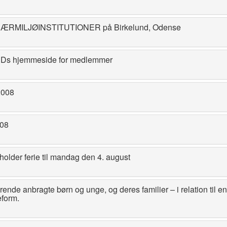
 NÆRMILJØINSTITUTIONER på Birkelund, Odense
DDs hjemmeside for medlemmer
2008
08
holder ferie til mandag den 4. august
ende anbragte børn og unge, og deres familier – i relation til en
form.