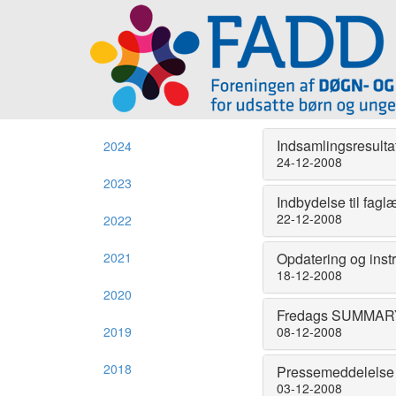
Indsamlingsresulta
2024
24-12-2008
2023
Indbydelse til fag
22-12-2008
2022
2021
Opdatering og inst
18-12-2008
2020
Fredags SUMMARY 
2019
08-12-2008
2018
Pressemeddelels
03-12-2008